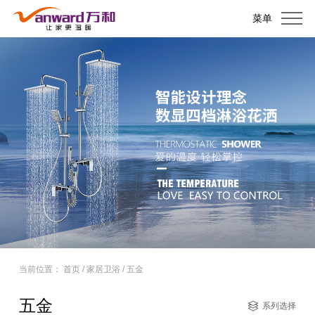
菜单
当前位置：
首页
/
家居卫浴
/
五金
五金
系列选择